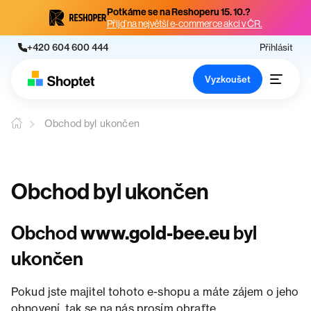
Potkáme se na Reshoperu 15. 10.?
Přijď na největší e-commerce akci v ČR.
+420 604 600 444
Přihlásit
Vyzkoušet
Obchod byl ukončen
Obchod byl ukončen
Obchod
www.gold-bee.eu
byl
ukončen
Pokud jste majitel tohoto e-shopu a máte zájem o jeho
obnovení, tak se na nás prosím obraťte.